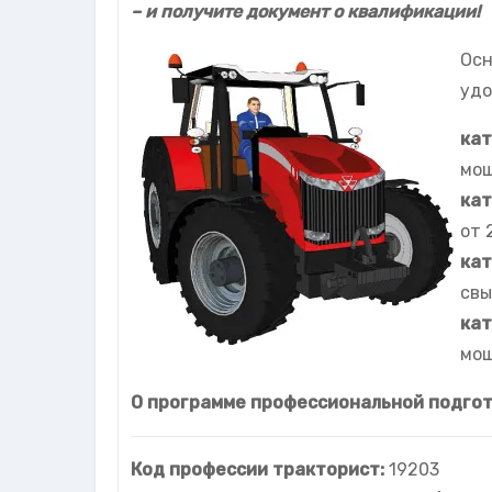
– и получите документ о квалификации!
Осн
удо
кат
мощ
кат
от 
кат
свы
кат
мощ
О программе профессиональной подго
Код профессии тракторист:
19203