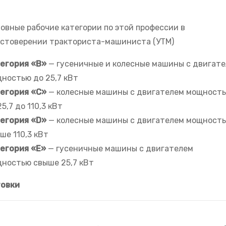
овные рабочие категории по этой профессии в
стоверении тракториста-машиниста (УТМ)
егория «B»
— гусеничные и колесные машины с двигат
ностью до 25,7 кВт
егория «C»
— колесные машины с двигателем мощност
25,7 до 110,3 кВт
егория «D»
— колесные машины с двигателем мощност
ше 110,3 кВт
егория «E»
— гусеничные машины с двигателем
ностью свыше 25,7 кВт
товки