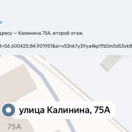
и
дресу — Калинина 75А, второй этаж.
ext=56.600425,84.901951&si=v53nk7y39ya4kp1fb0m5d53vk8