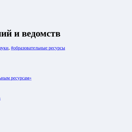
ий и ведомств
ауки
,
#образовательные ресурсы
ьным ресурсам»
в