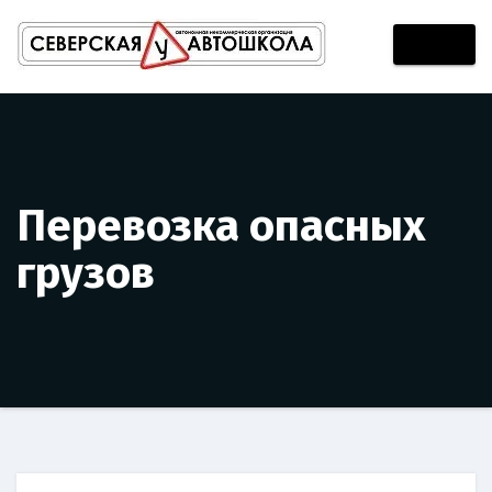
Перейти
к
содержимому
Перевозка опасных
грузов